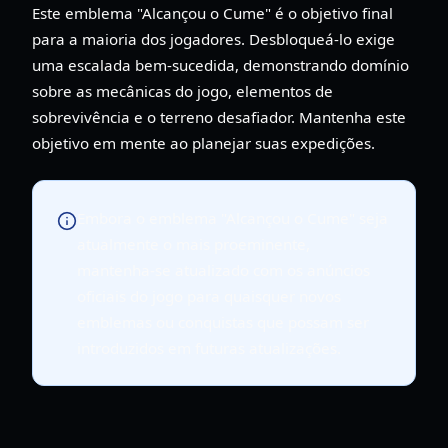
Este emblema "Alcançou o Cume" é o objetivo final
para a maioria dos jogadores. Desbloqueá-lo exige
uma escalada bem-sucedida, demonstrando domínio
sobre as mecânicas do jogo, elementos de
sobrevivência e o terreno desafiador. Mantenha este
objetivo em mente ao planejar suas expedições.
Embora o emblema "Alcançou o Cume" seja
atualmente o mais proeminente,
mantenha-se atualizado com os anúncios
oficiais do jogo para quaisquer novos
emblemas ou conquistas que possam ser
introduzidos em futuras atualizações.