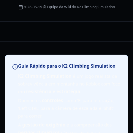
2026-05-19
Equipe da Wiki do K2 Climbing Simulation
Guia Rápido para o K2 Climbing Simulation
K2 Climbing Simulation
é um jogo realista de
sobrevivência em montanha no Roblox com foco
em
resistência e estratégia
.
Domine os
controles
como 'F' para interação,
'Left CTRL' para a câmera de escalada e 'Shift'
para correr.
A
gestão de oxigênio
e a compreensão dos
perigos climáticos
são cruciais para a