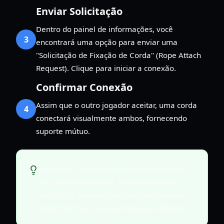
Enviar Solicitação
Dentro do painel de informações, você
3
encontrará uma opção para enviar uma
"Solicitação de Fixação de Corda" (Rope Attach
Request). Clique para iniciar a conexão.
Confirmar Conexão
Assim que o outro jogador aceitar, uma corda
4
conectará visualmente ambos, fornecendo
suporte mútuo.
Ao escalar com amigos, a comunicação é
vital. Discuta sua rota, níveis atuais de
oxigênio e quando usar fixações de corda
para maximizar a segurança e a eficiência.