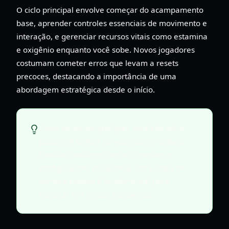
O ciclo principal envolve começar do acampamento
base, aprender controles essenciais de movimento e
interação, e gerenciar recursos vitais como estamina
e oxigênio enquanto você sobe. Novos jogadores
costumam cometer erros que levam a resets
precoces, destacando a importância de uma
abordagem estratégica desde o início.
Antes de tentar qualquer escalada séria,
passe um tempo no acampamento base
familiarizando-se com os controles e
configurações de câmera. Uma visão de
câmera estável é fundamental para
navegar em seções traiçoeiras.