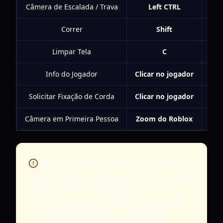
Câmera de Escalada / Trava
Left CTRL
Correr
Shift
Limpar Tela
C
Info do Jogador
Clicar no jogador
Solicitar Fixação de Corda
Clicar no jogador
Câmera em Primeira Pessoa
Zoom do Roblox
Não subestime a importância do controle
da câmera. Uma câmera mal posicionada
pode levar a erros de julgamento em
saliências e quedas fatais, especialmente
em terrenos íngremes ou expostos.