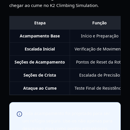
chegar ao cume no K2 Climbing Simulation.
Etapa
Função
Acampamento Base
Início e Preparação
Escalada Inicial
Verificação de Movimento
Seções de Acampamento
Pontos de Reset da Rota
Seções de Crista
Escalada de Precisão
Ataque ao Cume
Teste Final de Resistência
Cada acampamento foi projetado para ser
um refúgio seguro. Use-os não apenas para
descansar, mas como pontos estratégicos