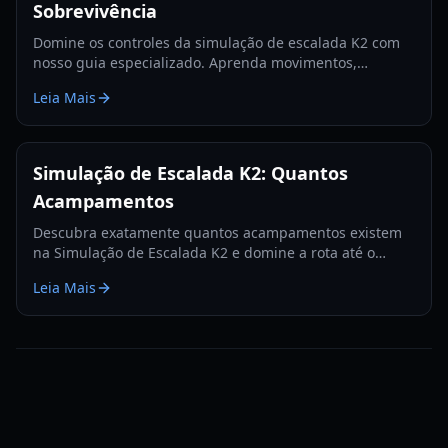
Sobrevivência
Domine os controles da simulação de escalada K2 com
nosso guia especializado. Aprenda movimentos,
mecânicas de picareta e gerenciamento do HUD de
Leia Mais
sobrevivência para 2026.
Simulação de Escalada K2: Quantos
Acampamentos
Descubra exatamente quantos acampamentos existem
na Simulação de Escalada K2 e domine a rota até o
cume com nosso guia de progressão especializado de
Leia Mais
2026.