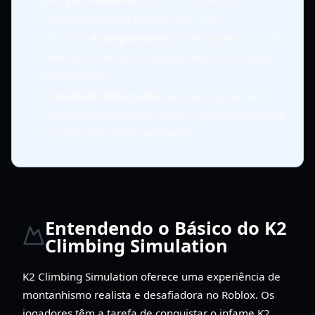
sobrevivência em grandes altitudes.
Utilize os
acampamentos
como pontos vitais de
reset para descanso, equipamentos e recarga
de oxigênio.
A
escalada em equipe
com solicitações de
fixação de corda pode reduzir significativamente
os riscos em seções perigosas.
Entendendo o Básico do K2
Climbing Simulation
K2 Climbing Simulation oferece uma experiência de
montanhismo realista e desafiadora no Roblox. Os
jogadores têm a tarefa de conquistar o infame K2,