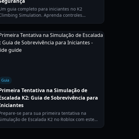
Segurança
Um guia completo para iniciantes no K2
Climbing Simulation. Aprenda controles
essenciais, configurações de câmera,
gerenciamento de estamina e dicas de
sobrevivência para conquistar a Montanha
Selvagem no Roblox.
Guia
Primeira Tentativa na Simulação de
Escalada K2: Guia de Sobrevivência para
Iniciantes
Prepare-se para sua primeira tentativa na
Simulação de Escalada K2 no Roblox com este
guia de sobrevivência para iniciantes, cobrindo
controles, oxigênio e rotas seguras.