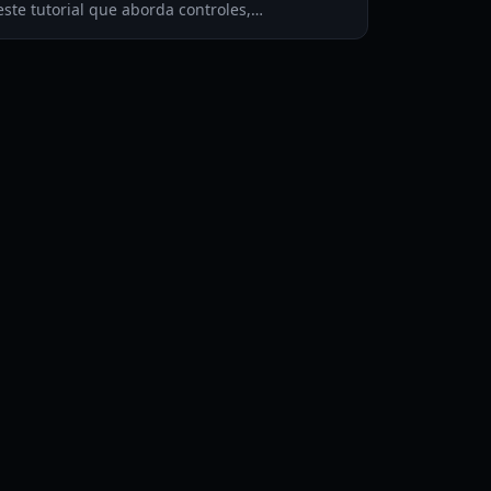
este tutorial que aborda controles,
sobrevivência ao oxigênio, rotas de
acampamento e dicas de cume para jogadores
de Roblox.