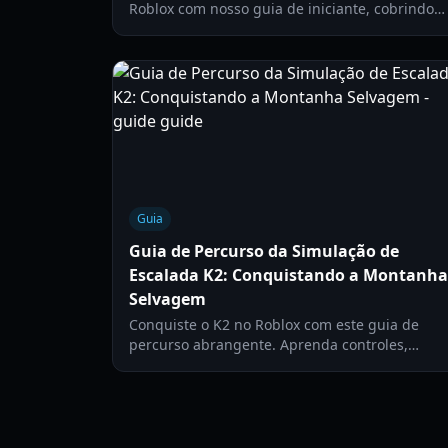
Roblox com nosso guia de iniciante, cobrindo
controles essenciais, dicas de sobrevivência e
estratégias de escalada seguras.
Guia
Guia de Percurso da Simulação de
Escalada K2: Conquistando a Montanha
Selvagem
Conquiste o K2 no Roblox com este guia de
percurso abrangente. Aprenda controles,
gerencie oxigênio, navegue por acampamento
e domine o empurrão final para o cume.