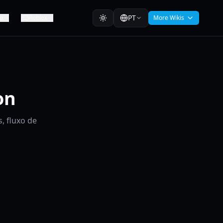
PT
o
Roblox
More Wikis
on
, fluxo de