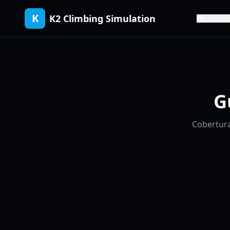
K
K2 Climbing Simulation
Códigos
G
Cobertura