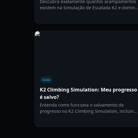
Descubra exatamente quantos acampamentos
existem na Simulação de Escalada K2 e domine
a rota até o cume com nosso guia de
progressão especializado de 2026.
Guia
K2 Climbing Simulation: Meu progresso
é salvo?
Entenda como funciona o salvamento de
progresso no K2 Climbing Simulation, incluind
checkpoints, acampamentos e como evitar
reinícios no Roblox.