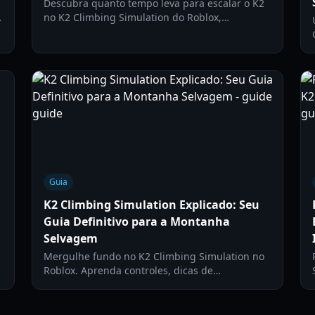
Descubra quanto tempo leva para escalar o K2
no K2 Climbing Simulation do Roblox,
juntamente com dicas e estratégias essenciais
para alcançar o cume de forma eficiente.
Guia
K2 Climbing Simulation Explicado: Seu
Guia Definitivo para a Montanha
Selvagem
o
Mergulhe fundo no K2 Climbing Simulation no
Roblox. Aprenda controles, dicas de
sobrevivência, rotas e como conquistar a
Montanha Selvagem sozinho ou com amigos
neste jogo de escalada realista.