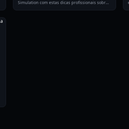
Simulation com estas dicas profissionais sobre
controles, gerenciamento de oxigênio,
planejamento de rotas e estratégias de equipe.
s