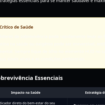
ratégias essenciais para se manter saudável e maxi
rítico de Saúde
idores de sobrevivência pode rapidamente levar ao 
ina na saúde ou oxigênio pode ser irreversível, en
mental. Sempre fique de olho no elemento HUD no can
us sinais vitais e as condições ambientais.
brevivência Essenciais
Impacto na Saúde
Estratégia 
dicador direto do bem-estar do seu