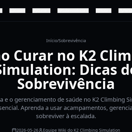
Guia
Cume
Sobrevivência
Rota
Perig
Início
/
Sobrevivência
o Curar no K2 Clim
Simulation: Dicas d
Sobrevivência
a e o gerenciamento de saúde no K2 Climbing S
sencial. Aprenda a usar acampamentos, gerenci
sobreviver à escalada.
2026-05-26
Equipe Wiki do K2 Climbing Simulation