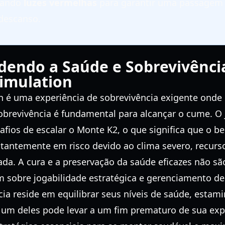
usando
luzes vermelhas
para garantir uma passagem 
descanso.
endo a Saúde e Sobrevivênci
imulation
n é uma experiência de sobrevivência exigente onde 
obrevivência é fundamental para alcançar o cume. O
afios de escalar o Monte K2, o que significa que o b
antemente em risco devido ao clima severo, recurso
lada. A cura e a preservação da saúde eficazes não s
 sobre jogabilidade estratégica e gerenciamento de
ia reside em equilibrar seus níveis de saúde, estami
 um deles pode levar a um fim prematuro de sua expe