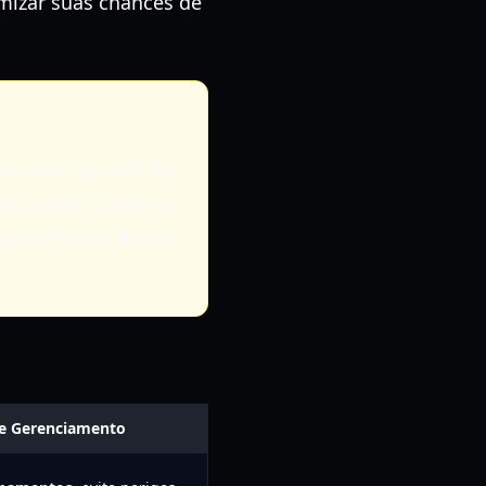
mizar suas chances de
fracasso da missão.
tão o gerenciamento
to inferior direito
de Gerenciamento