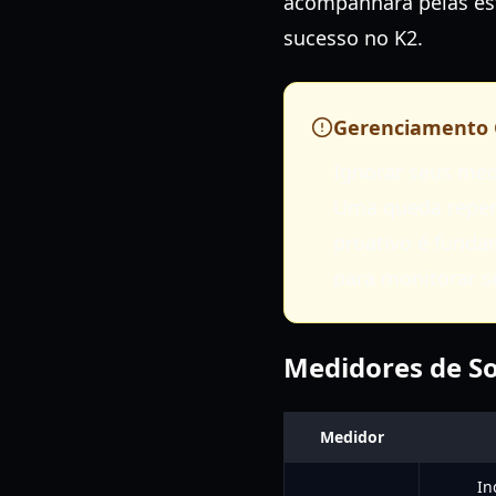
acompanhará pelas est
sucesso no K2.
Gerenciamento C
Ignorar seus med
Uma queda repent
proativo é funda
para monitorar se
Medidores de So
Medidor
In