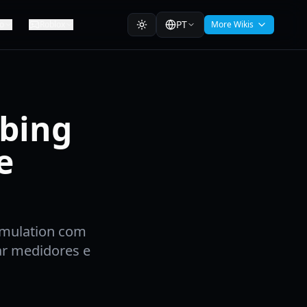
PT
o
Roblox
More Wikis
bing
e
imulation com
ar medidores e