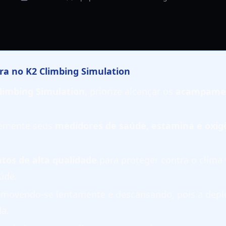
ra no K2 Climbing Simulation
Climbing Simulation
, priorize alcançar os
acampame
temente seus
medidores de saúde, estamina e oxig
tos de alta qualidade
para proteger contra o clima
úde.
movendo-se lentamente e descansando, pois a depl
da.