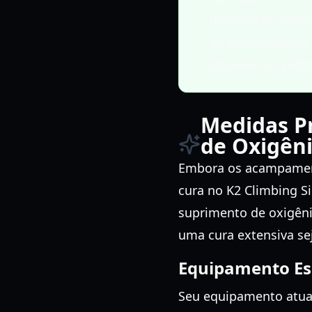
medidores, espec
de sobrevivência
observar os padrõ
Medidas P
de Oxigên
Embora os acampament
cura no K2 Climbing S
suprimento de oxigêni
uma cura extensiva sej
Equipamento Ess
Seu equipamento atua 