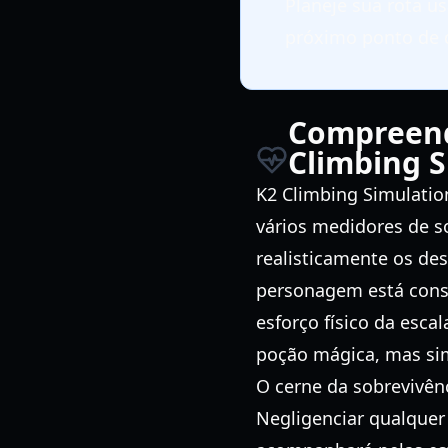
Planeje sua rota 
próximo ponto de 
Compreend
Climbing S
K2 Climbing Simulatio
vários medidores de s
realisticamente os des
personagem está const
esforço físico da esca
poção mágica, mas sim
O cerne da sobrevivênc
Negligenciar qualquer