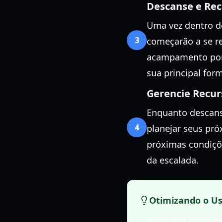
Descanse e Rec
Uma vez dentro d
3
começarão a se re
acampamento por 
sua principal for
Gerencie Recu
Enquanto descansa
4
planejar seus pró
próximas condiçõ
da escalada.
Otimizando o U
Não saia corren