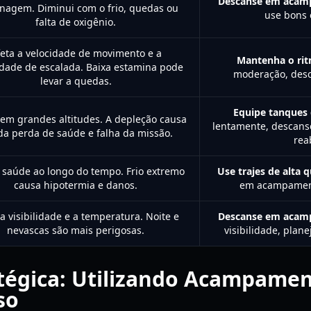
Descanse em acam
nagem. Diminui com o frio, quedas ou
use bons
falta de oxigênio.
eta a velocidade de movimento e a
Mantenha o ri
dade de escalada. Baixa estamina pode
moderação, desc
levar a quedas.
Equipe tanques 
 em grandes altitudes. A depleção causa
lentamente, descan
da perda de saúde e falha da missão.
rea
a saúde ao longo do tempo. Frio extremo
Use trajes de alta 
causa hipotermia e danos.
em acampament
 a visibilidade e a temperatura. Noite e
Descanse em acam
nevascas são mais perigosas.
visibilidade, plane
tégica: Utilizando Acampamen
so