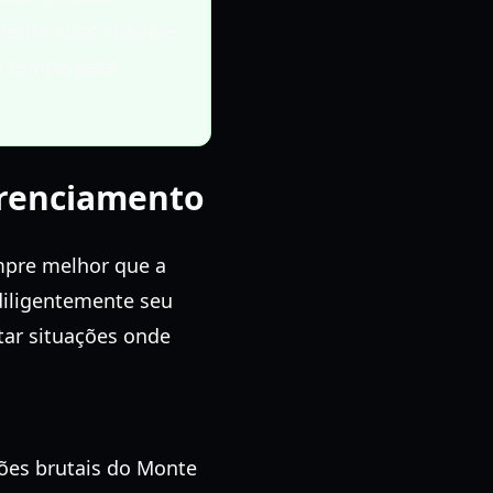
amente suas chances
 o tempo para
erenciamento
mpre melhor que a
diligentemente seu
tar situações onde
ões brutais do Monte