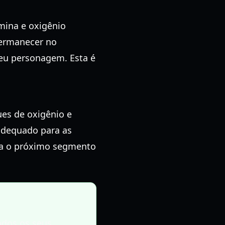
ina e oxigênio
permanecer no
eu personagem. Esta é
ues de oxigênio e
 adequado para as
ara o próximo segmento
dos os seus