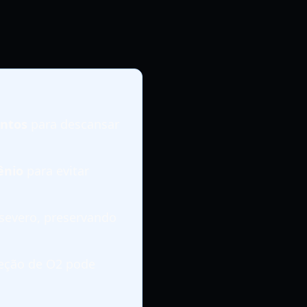
ntos
para descansar
ênio
para evitar
 severo, preservando
eção de O2 pode