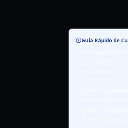
Guia Rápido de Cu
Para
curar no K2 
e se recuperar.
Monitore constan
quedas críticas.
Equipe equipamen
indiretamente a sa
Conserve
oxigênio
encerrar sua jorna