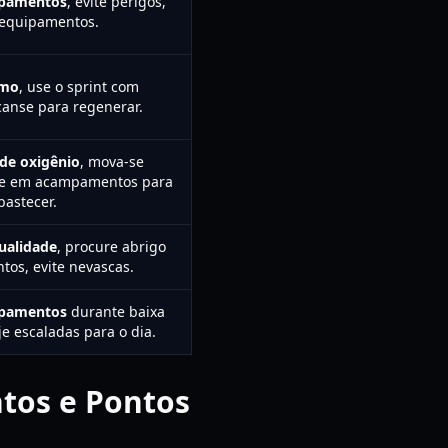
pamentos
, evite perigos,
 equipamentos.
tmo
, use o sprint com
anse para regenerar.
de oxigênio
, mova-se
se em acampamentos para
bastecer.
qualidade
, procure abrigo
os, evite nevascas.
pamentos
durante baixa
je escaladas para o dia.
tos e Pontos