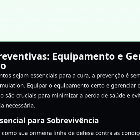
ialmente oxigênio e saúde, aumentará significativ
 para a próxima seção desafiadora da escalada. Use
es climáticos, se possível.
reventivas: Equipamento e G
io
os sejam essenciais para a cura, a prevenção é se
imulation. Equipar o equipamento certo e gerenciar 
o são cruciais para minimizar a perda de saúde e evi
a necessária.
encial para Sobrevivência
como sua primeira linha de defesa contra as condiç