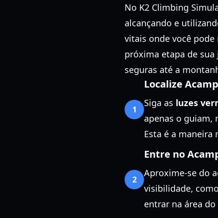
No K2 Climbing Simula
alcançando e utiliza
vitais onde você pode 
próxima etapa de sua 
seguras até a montanh
Localize Acam
Siga as
luzes ve
1
apenas o guiam, 
Esta é a maneira 
Entre no Acam
Aproxime-se do a
2
visibilidade, com
entrar na área d