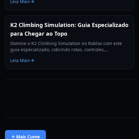
Leia Mais
estratégias por acampamento.
K2 Climbing Simulation: Guia Especializado
para Chegar ao Topo
Domine o K2 Climbing Simulation no Roblox com este
guia especializado, cobrindo rotas, controles,
gerenciamento de oxigênio, acampamentos e
Leia Mais
estratégias de cume.
Mais
Cume