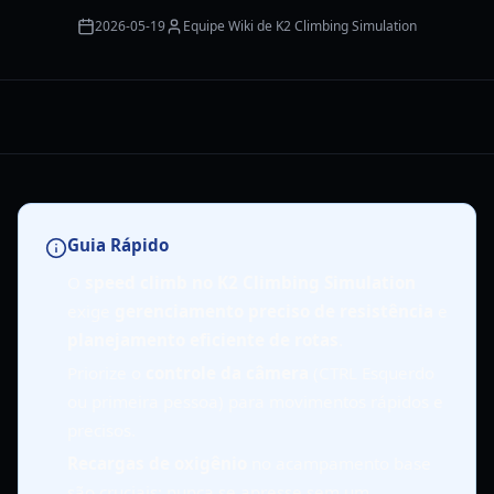
2026-05-19
Equipe Wiki de K2 Climbing Simulation
Guia Rápido
O
speed climb no K2 Climbing Simulation
exige
gerenciamento preciso de resistência
e
planejamento eficiente de rotas
.
Priorize o
controle da câmera
(CTRL Esquerdo
ou primeira pessoa) para movimentos rápidos e
precisos.
Recargas de oxigênio
no acampamento base
são cruciais; nunca se apresse sem um