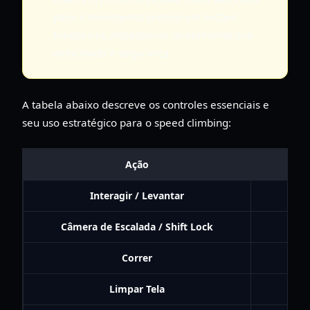
para o movimento preciso em seções
traiçoeiras, impactando diretamente sua
velocidade e segurança.
A tabela abaixo descreve os controles essenciais e
seu uso estratégico para o speed climbing:
Ação
Interagir / Levantar
Câmera de Escalada / Shift Lock
CTR
Correr
Limpar Tela