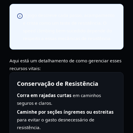
O jogo descreve cada passo, acampamento
e crista como um teste de resistência. O
speed climbing bem-sucedido depende do
respeito a essas mecânicas de resistência.
Aqui está um detalhamento de como gerenciar esses
recursos vitais:
Conservação de Resistência
Corra em rajadas curtas
em caminhos
seguros e claros.
Caminhe por seções íngremes ou estreitas
para evitar o gasto desnecessário de
resistência.