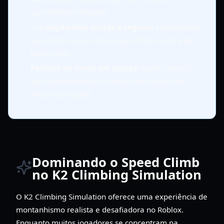
suprimento completo.
Use
segmentos curtos e seguros
para escalar,
guardando o sprint para caminhos claros e de
baixo risco.
Pedidos de corda em equipe
podem reduzir
significativamente os tempos de reinício em
seções perigosas.
Dominando o Speed Climb
no K2 Climbing Simulation
O K2 Climbing Simulation oferece uma experiência de
montanhismo realista e desafiadora no Roblox.
Enquanto muitos jogadores se concentram na