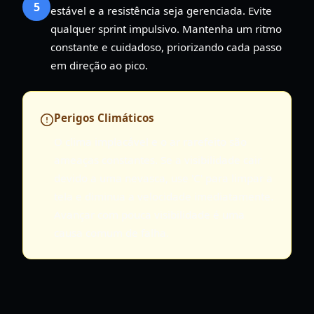
5
estável e a resistência seja gerenciada. Evite
qualquer sprint impulsivo. Mantenha um ritmo
constante e cuidadoso, priorizando cada passo
em direção ao pico.
Perigos Climáticos
O clima implacável e o ar rarefeito são
ameaças constantes. Se a visibilidade cair
devido a uma nevasca, use 'C' para limpar a
tela e diminua a velocidade imediatamente.
Avançar com pouca visibilidade é uma
causa comum de falha.