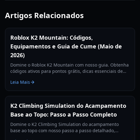
Artigos Relacionados
Roblox K2 Mountain: Códigos,
Equipamentos e Guia de Cume (Maio de
2026)
Domine o Roblox K2 Mountain com nosso guia. Obtenha
códigos ativos para pontos grátis, dicas essenciais de
equipamentos e estratégias para conquistar o cume da
Leia Mais
Montanha Selvagem.
K2 Climbing Simulation do Acampamento
Base ao Topo: Passo a Passo Completo
Domine o K2 Climbing Simulation do acampamento
base ao topo com nosso passo a passo detalhado,
cobrindo controles, gerenciamento de oxigênio e