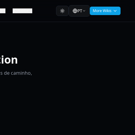
PT
o
Roblox
More Wikis
tion
as de caminho,