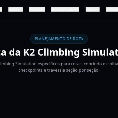
Guia
Cume
Sobrevivência
Rota
Perig
PLANEJAMENTO DE ROTA
a da K2 Climbing Simula
limbing Simulation específicos para rotas, cobrindo escolh
checkpoints e travessia seção por seção.