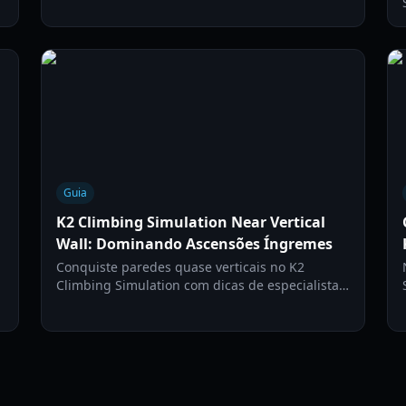
progressão acampamento por acampamento
para um cume bem-sucedido.
Guia
K2 Climbing Simulation Near Vertical
Wall: Dominando Ascensões Íngremes
Conquiste paredes quase verticais no K2
Climbing Simulation com dicas de especialistas,
estratégias de controle e técnicas de
gerenciamento de cordas para ascensões
seguras e eficientes.