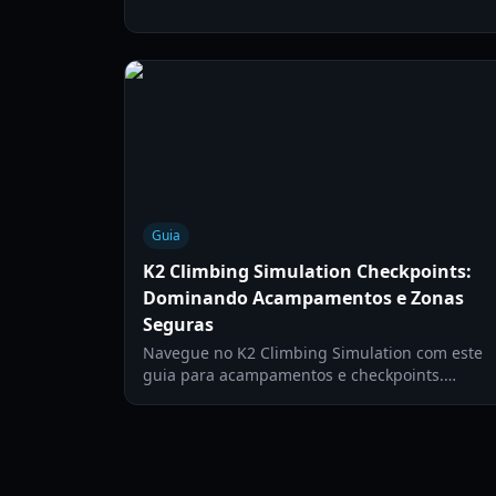
estratégias para o cume da Montanha
Selvagem.
Guia
K2 Climbing Simulation Checkpoints:
Dominando Acampamentos e Zonas
Seguras
Navegue no K2 Climbing Simulation com este
guia para acampamentos e checkpoints.
Aprenda os pontos de descanso ideais,
estratégias de recarga de oxigênio e como
dividir sua escalada em etapas gerenciáveis
para o sucesso no cume.