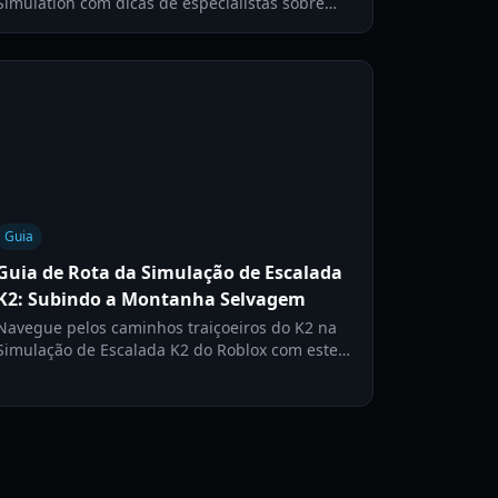
Simulation com dicas de especialistas sobre
gestão de oxigênio, configuração de
equipamentos e planejamento de rotas para a
subida definitiva no Roblox.
Guia
Guia de Rota da Simulação de Escalada
K2: Subindo a Montanha Selvagem
Navegue pelos caminhos traiçoeiros do K2 na
Simulação de Escalada K2 do Roblox com este
guia de rota abrangente, cobrindo
acampamentos, cumes e dicas críticas de
sobrevivência para um cume bem-sucedido.