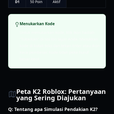
D1
50 Poin
Aktif
Menukarkan Kode
Untuk menukarkan kode, klik ikon hadiah
"Tukarkan" di sisi kiri layar Anda. Masukkan
kode di kotak teks dan tekan Enter atau ikon
kaca pembesar. Kode tidak peka huruf
besar-kecil.
Peta K2 Roblox: Pertanyaan
yang Sering Diajukan
Q:
Tentang apa Simulasi Pendakian K2?