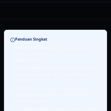
Panduan Singkat
Peta K2 Roblox
dalam Simulasi Pendakian K2
menawarkan pengalaman mendaki gunung
yang realistis.
Kuasai
kontrol
dan kelola meteran bertahan
hidup seperti oksigen dan stamina untuk
berhasil.
Prioritaskan mendapatkan
perlengkapan
berkualitas tinggi
untuk menahan kondisi
cuaca yang ekstrem.
Ikuti
lampu merah
sebagai panduan aman ke