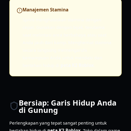
Manajemen Stamina
Sprint menghabiskan stamina dengan
cepat. Gunakan dengan bijak, terutama
saat melintasi area berbahaya atau saat
Anda jauh dari kamp. Menghemat stamina
secara langsung memengaruhi
kemampuan Anda untuk mendaki dan
bertahan hidup di
peta K2 Roblox
.
Bersiap: Garis Hidup Anda
di Gunung
Perlengkapan yang tepat sangat penting untuk
bertahan hidup di
peta K2 Roblox
. Toko dalam game,