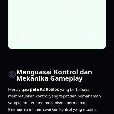
Anda, luangkan waktu untuk membiasakan
diri dengan antarmuka permainan dan
kontrol dasar. Pemahaman yang cepat
dapat secara signifikan meningkatkan
peluang bertahan hidup awal Anda di
peta
K2 Roblox
.
Menguasai Kontrol dan
Mekanika Gameplay
Menavigasi
peta K2 Roblox
yang berbahaya
membutuhkan kontrol yang tepat dan pemahaman
yang tajam tentang mekanisme permainan.
Permainan ini menawarkan kontrol yang mudah,