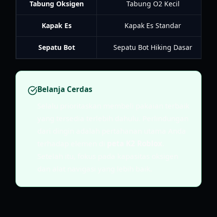
Tabung Oksigen
Tabung O2 Kecil
Kapak Es
Kapak Es Standar
Sepatu Bot
Sepatu Bot Hiking Dasar
Belanja Cerdas
Selalu prioritaskan membeli pakaian terbaik
yang tersedia terlebih dahulu. Perlindungan
dari dingin adalah pertahanan utama Anda
terhadap elemen di
peta K2 Roblox
.
Setelah itu, fokus pada kapasitas oksigen
dan alat navigasi yang lebih baik.