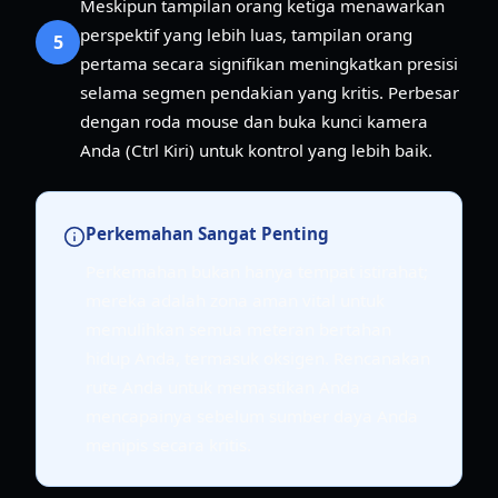
Meskipun tampilan orang ketiga menawarkan
perspektif yang lebih luas, tampilan orang
5
pertama secara signifikan meningkatkan presisi
selama segmen pendakian yang kritis. Perbesar
dengan roda mouse dan buka kunci kamera
Anda (Ctrl Kiri) untuk kontrol yang lebih baik.
Perkemahan Sangat Penting
Perkemahan bukan hanya tempat istirahat;
mereka adalah zona aman vital untuk
memulihkan semua meteran bertahan
hidup Anda, termasuk oksigen. Rencanakan
rute Anda untuk memastikan Anda
mencapainya sebelum sumber daya Anda
menipis secara kritis.