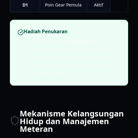
D1
Poin Gear Pemula
Aktif
Hadiah Penukaran
Menggunakan kode
10KLIKES
segera
setelah memulai memungkinkan Anda
membeli tingkat pertama perlengkapan
memanjat tanpa harus melakukan "grind
run" terlebih dahulu.
Mekanisme Kelangsungan
Hidup dan Manajemen
Meteran