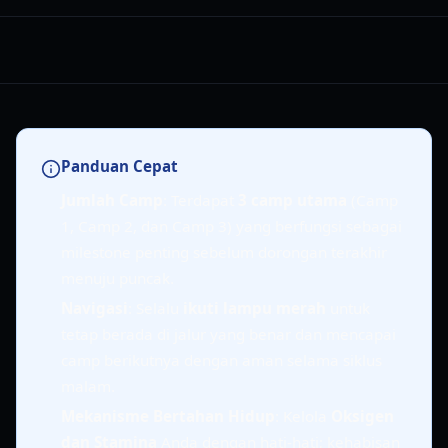
Panduan Cepat
Jumlah Camp
: Terdapat
3 camp utama
(Camp
1, Camp 2, dan Camp 3) yang berfungsi sebagai
milestone penting sebelum dorongan terakhir
menuju puncak.
Navigasi
: Selalu
ikuti lampu merah
untuk
tetap berada di jalur yang benar dan mencapai
camp berikutnya dengan aman selama siklus
malam.
Mekanisme Bertahan Hidup
: Kelola
Oksigen
dan Stamina
Anda dengan hati-hati; kehabisan