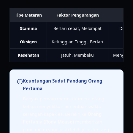
Tipe Meteran
Faktor Pengurangan
Stamina
Berlari cepat, Melompat
Diam d
Oksigen
Ketinggian Tinggi, Berlari
Stas
Kesehatan
Jatuh, Membeku
Menggunak
Keuntungan Sudut Pandang Orang
Pertama
Banyak pemain merasa kamera orang
ketiga menyulitkan penentuan waktu
serangan kapak es. Beralih ke
Orang
Pertama (Roda Mouse)
memberikan
pandangan yang jauh lebih jelas tentang