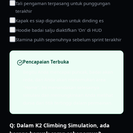
Tali pengaman terpasang untuk punggungan
terakhir
Kapak es siap digunakan untuk dinding es
Hoodie badai salju diaktifkan 'On' di HUD
Stamina pulih sepenuhnya sebelum sprint terakhir
Pencapaian Terbuka
Begitu Anda mencapai puncak, badai akan
reda, dan Anda akan menemukan area
"Home". Ini menandakan selesainya
simulasi dan memungkinkan Anda melihat
dunia dari titik tertinggi dalam permainan.
Q:
Dalam K2 Climbing Simulation, ada