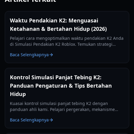
Waktu Pendakian K2: Menguasai
Ketahanan & Bertahan Hidup (2026)
Pelajari cara mengoptimalkan waktu pendakian K2 Anda
di Simulasi Pendakian K2 Roblox. Temukan strategi
untuk oksigen, stamina, manajemen kamp, dan
Baca Selengkapnya
pendakian yang efisien.
Kontrol Simulasi Panjat Tebing K2:
Panduan Pengaturan & Tips Bertahan
Hidup
Kuasai kontrol simulasi panjat tebing K2 dengan
panduan ahli kami. Pelajari pergerakan, mekanisme
kapak es, dan manajemen HUD bertahan hidup untuk
Baca Selengkapnya
tahun 2026.