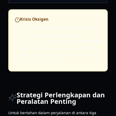
Krisis Oksigen
Level oksigen Anda akan habis secara
signifikan lebih cepat jika Anda terus-
menerus menggunakan fungsi
Sprint (Shift
Kiri)
. Simpan sprint Anda untuk melewati
celah berbahaya atau mencapai camp saat
O2 Anda di bawah 10%.
Strategi Perlengkapan dan
Peralatan Penting
Untuk bertahan dalam perjalanan di antara tiga