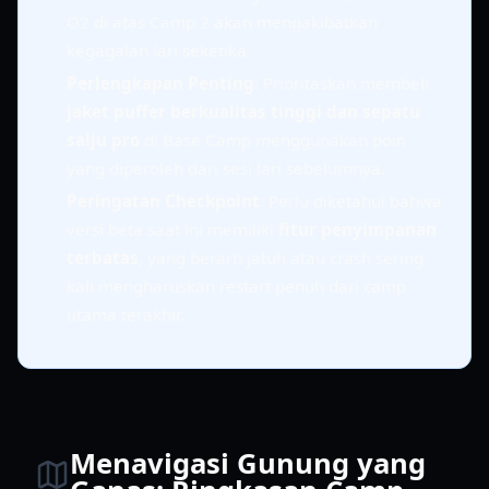
O2 di atas Camp 2 akan mengakibatkan
kegagalan lari seketika.
Perlengkapan Penting
: Prioritaskan membeli
jaket puffer berkualitas tinggi dan sepatu
salju pro
di Base Camp menggunakan poin
yang diperoleh dari sesi lari sebelumnya.
Peringatan Checkpoint
: Perlu diketahui bahwa
versi beta saat ini memiliki
fitur penyimpanan
terbatas
, yang berarti jatuh atau crash sering
kali mengharuskan restart penuh dari camp
utama terakhir.
Menavigasi Gunung yang