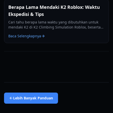
Berapa Lama Mendaki K2 Roblox: Waktu
Ekspedisi & Tips
Cari tahu berapa lama waktu yang dibutuhkan untuk
mendaki K2 di K2 Climbing Simulation Roblox, beserta
tips dan strategi penting untuk mencapai puncak secara
Baca Selengkapnya
efisien.
Lebih Banyak
Panduan