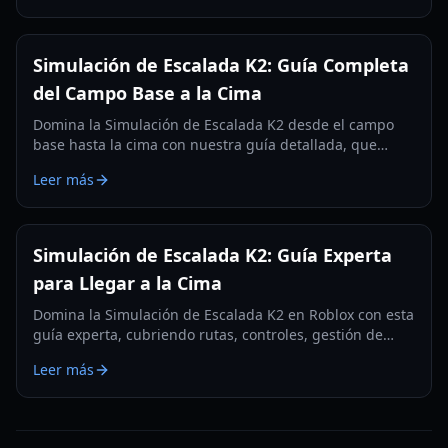
Simulación de Escalada K2: Guía Completa
del Campo Base a la Cima
Domina la Simulación de Escalada K2 desde el campo
base hasta la cima con nuestra guía detallada, que
cubre controles, gestión de oxígeno y estrategias por
Leer más
campamento.
Simulación de Escalada K2: Guía Experta
para Llegar a la Cima
Domina la Simulación de Escalada K2 en Roblox con esta
guía experta, cubriendo rutas, controles, gestión de
oxígeno, campamentos y estrategias para la cima.
Leer más