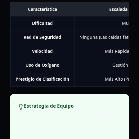
Característica
Escalada en So
Dificultad
Muy Alt
Red de Seguridad
Ninguna (Las caídas fatales 
Velocidad
Más Rápida (Sin
Uso de Oxígeno
Gestión indi
Prestigio de Clasificación
Más Alto (Pura h
Estrategia de Equipo
Siempre envía una solicitud de
Unir Cuerda
antes
de comenzar una sección peligrosa.
Intentar unirse a mitad de la escalada en