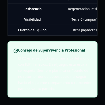
Resistencia
Regeneración Pasiva
Visibilidad
Tecla C (Limpiar)
Cuerda de Equipo
Otros Jugadores
Consejo de Supervivencia Profesional
El K2 es el segundo pico más alto del mundo
con 8.611 metros. En el juego, esta escala
se respeta. Siempre planifica un "punto de
no retorno" donde debes decidir si seguir
hacia el siguiente campamento o retroceder
para salvar tu partida.