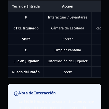
Tecla de Entrada
Acción
F
Interactuar / Levantarse
Us
CTRL Izquierdo
Cámara de Escalada
Recomen
Shift
Correr
Mo
C
Limpiar Pantalla
Eli
Clic en Jugador
Información del Jugador
Rueda del Ratón
Zoom
Ca
Nota de Interacción
La
tecla F
es multifuncional. Si tu personaje
tropieza o cae pero no se desliza por la