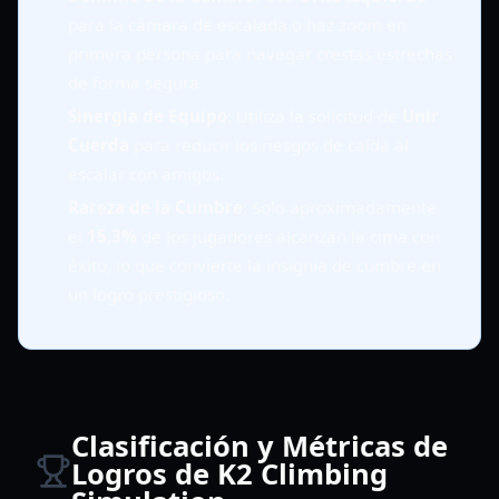
para la cámara de escalada o haz zoom en
primera persona para navegar crestas estrechas
de forma segura.
Sinergia de Equipo
: Utiliza la solicitud de
Unir
Cuerda
para reducir los riesgos de caída al
escalar con amigos.
Rareza de la Cumbre
: Solo aproximadamente
el
15,3%
de los jugadores alcanzan la cima con
éxito, lo que convierte la insignia de cumbre en
un logro prestigioso.
Clasificación y Métricas de
Logros de K2 Climbing