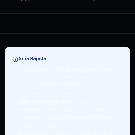
Guía Rápida
Clasificación de K2 Climbing Simulation
: Las
clasificaciones se definen principalmente por la
insignia
Llegó a la Cumbre
y los hitos de
supervivencia individuales.
Supervivencia Básica
: Gestiona el aire
enrarecido y el clima impredecible haciendo
pausas en los campamentos establecidos para
rellenar el oxígeno.
Dominio de la Cámara
: Usa
CTRL Izquierdo