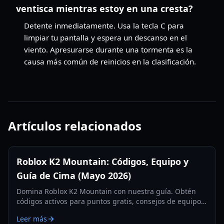
ventisca mientras estoy en una cresta?
Detente inmediatamente. Usa la tecla C para
limpiar tu pantalla y espera un descanso en el
viento. Apresurarse durante una tormenta es la
causa más común de reinicios en la clasificación.
Artículos relacionados
Roblox K2 Mountain: Códigos, Equipo y
Guía de Cima (Mayo 2026)
Domina Roblox K2 Mountain con nuestra guía. Obtén
códigos activos para puntos gratis, consejos de equipo
esencial y estrategias para conquistar la cima de la
Leer más
Montaña Salvaje.