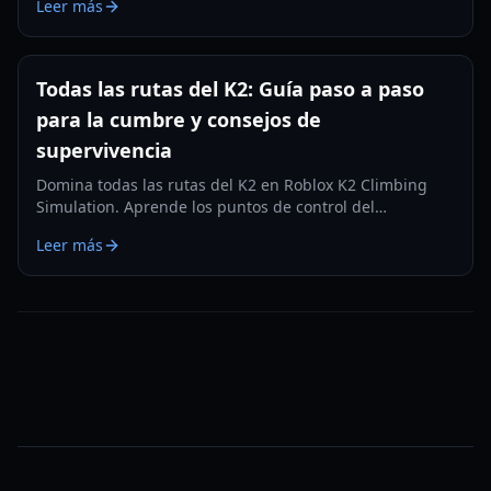
Leer más
llegar a la cima.
Todas las rutas del K2: Guía paso a paso
para la cumbre y consejos de
supervivencia
Domina todas las rutas del K2 en Roblox K2 Climbing
Simulation. Aprende los puntos de control del
campamento, la gestión de oxígeno y las estrategias de
Leer más
cumbre para la Montaña Salvaje.