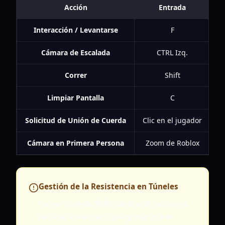
Acción
Entrada
Interacción / Levantarse
F
Cámara de Escalada
CTRL Izq.
Correr
Shift
Limpiar Pantalla
C
Solicitud de Unión de Cuerda
Clic en el jugador
Cámara en Primera Persona
Zoom de Roblox
V
Gestión de la Resistencia en Túneles
Correr (usando
Shift
) dentro de secciones
de túnel estrechas o peligrosas puede