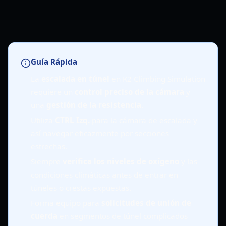
Guía Rápida
La
escalada en túnel
en K2 Climbing Simulation
requiere un
control preciso de la cámara
y
una
gestión de la resistencia
.
Utiliza
CTRL Izq.
para la cámara de escalada y
así navegar eficazmente por secciones
estrechas.
Siempre
verifica los niveles de oxígeno
y las
condiciones climáticas antes de entrar en
túneles o crestas expuestas.
Forma equipo para
solicitudes de unión de
cuerda
en segmentos de túnel complicados