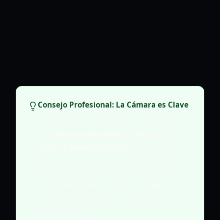
Consejo Profesional: La Cámara es Clave
La página oficial del juego recomienda usar
la
Cámara de Escalada (CTRL Izq.)
o la
vista en primera persona
para la mejor
experiencia de escalada, especialmente en
secciones estrechas o tipo túnel. Una vista
de cámara estable y cercana ayuda
inmensamente a juzgar los salientes y
evitar errores.