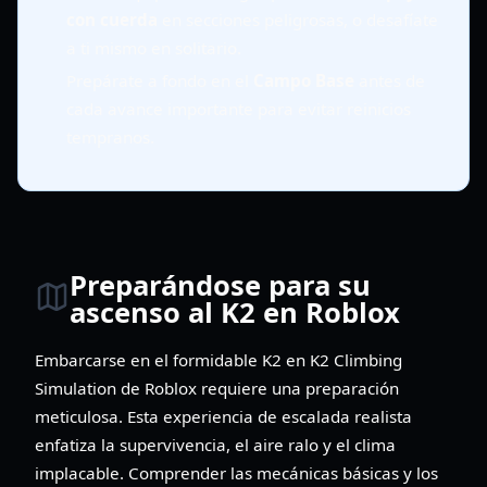
con cuerda
en secciones peligrosas, o desafíate
a ti mismo en solitario.
Prepárate a fondo en el
Campo Base
antes de
cada avance importante para evitar reinicios
tempranos.
Preparándose para su
ascenso al K2 en Roblox
Embarcarse en el formidable K2 en K2 Climbing
Simulation de Roblox requiere una preparación
meticulosa. Esta experiencia de escalada realista
enfatiza la supervivencia, el aire ralo y el clima
implacable. Comprender las mecánicas básicas y los