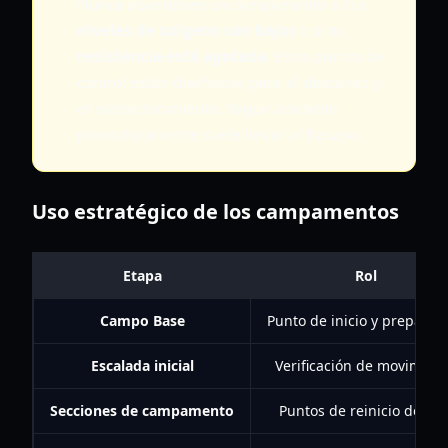
Nunca abandones un campamento si tus
niveles de oxígeno son bajos
o si tu
resistencia está agotada
. Estos puntos de
control están diseñados para el descanso y
el reabastecimiento. Seguir adelante
prematuramente suele llevar al fracaso.
Uso estratégico de los campamentos
Etapa
Rol
Campo Base
Punto de inicio y preparac
Escalada inicial
Verificación de movimien
Secciones de campamento
Puntos de reinicio de rut