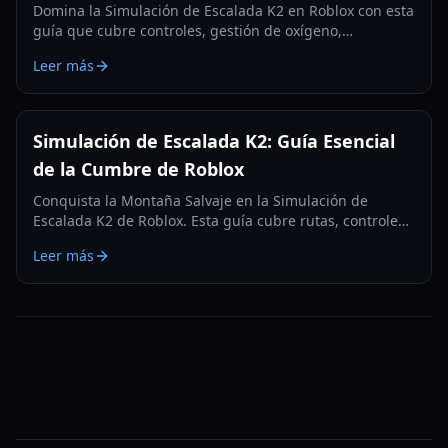
Domina la Simulación de Escalada K2 en Roblox con esta
guía que cubre controles, gestión de oxígeno,
estrategias de campamento y consejos para la cima
Leer más
para la supervivencia.
Simulación de Escalada K2: Guía Esencial
de la Cumbre de Roblox
Conquista la Montaña Salvaje en la Simulación de
Escalada K2 de Roblox. Esta guía cubre rutas, controles,
supervivencia al oxígeno y cómo alcanzar la cumbre.
Leer más