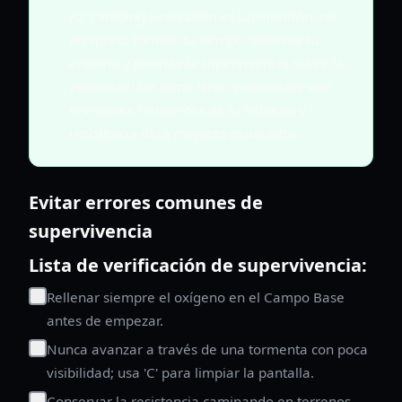
K2 Climbing Simulation es un maratón, no
un sprint. Tómate tu tiempo, observa tu
entorno y prioriza la supervivencia sobre la
velocidad. Un ritmo lento y constante con
revisiones frecuentes de tu oxígeno y
resistencia dará mejores resultados.
Evitar errores comunes de
supervivencia
Lista de verificación de supervivencia:
Rellenar siempre el oxígeno en el Campo Base
antes de empezar.
Nunca avanzar a través de una tormenta con poca
visibilidad; usa 'C' para limpiar la pantalla.
Conservar la resistencia caminando en terrenos