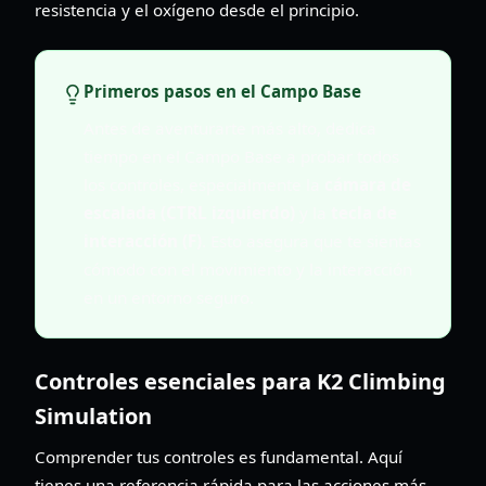
resistencia y el oxígeno desde el principio.
Primeros pasos en el Campo Base
Antes de aventurarte más alto, dedica
tiempo en el Campo Base a probar todos
los controles, especialmente la
cámara de
escalada (CTRL izquierdo)
y la
tecla de
interacción (F)
. Esto asegura que te sientas
cómodo con el movimiento y la interacción
en un entorno seguro.
Controles esenciales para K2 Climbing
Simulation
Comprender tus controles es fundamental. Aquí
tienes una referencia rápida para las acciones más