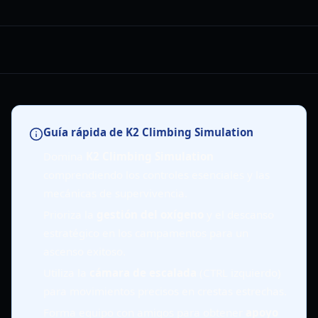
Guía rápida de K2 Climbing Simulation
Domina
K2 Climbing Simulation
comprendiendo los controles esenciales y las
mecánicas de supervivencia.
Prioriza la
gestión del oxígeno
y el descanso
estratégico en los campamentos para un
ascenso exitoso.
Utiliza la
cámara de escalada
(CTRL izquierdo)
para movimientos precisos en crestas estrechas.
Forma equipo con amigos para obtener
apoyo